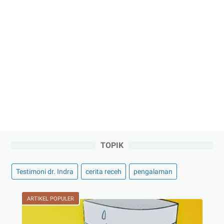
TOPIK
Testimoni dr. Indra
cerita receh
pengalaman
ARTIKEL POPULER