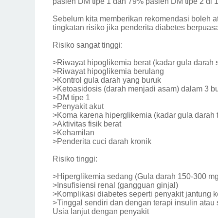
pasien DM tipe 1 dan 79% pasien DM tipe 2 di 
Sebelum kita memberikan rekomendasi boleh ata
tingkatan risiko jika penderita diabetes berpuas
Risiko sangat tinggi:
>Riwayat hipoglikemia berat (kadar gula dara
>Riwayat hipoglikemia berulang
>Kontrol gula darah yang buruk
>Ketoasidosis (darah menjadi asam) dalam 3 bu
>DM tipe 1
>Penyakit akut
>Koma karena hiperglikemia (kadar gula darah te
>Aktivitas fisik berat
>Kehamilan
>Penderita cuci darah kronik
Risiko tinggi:
>Hiperglikemia sedang (Gula darah 150-300 mg
>Insufisiensi renal (gangguan ginjal)
>Komplikasi diabetes seperti penyakit jantung k
>Tinggal sendiri dan dengan terapi insulin atau 
Usia lanjut dengan penyakit