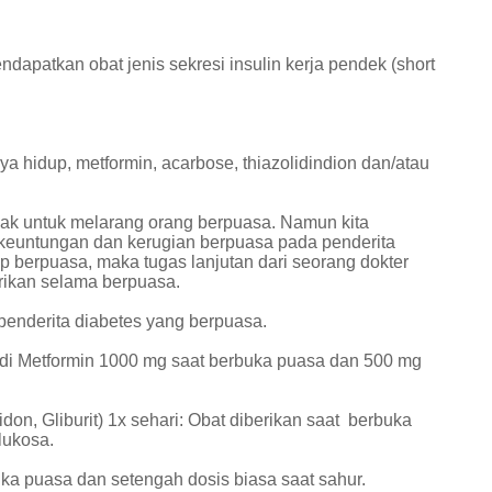
ndapatkan obat jenis sekresi insulin kerja pendek (short
ya hidup, metformin, acarbose, thiazolidindion dan/atau
hak untuk melarang orang berpuasa. Namun kita
keuntungan dan kerugian berpuasa pada penderita
ap berpuasa, maka tugas lanjutan dari seorang dokter
erikan selama berpuasa.
enderita diabetes yang berpuasa.
di Metformin 1000 mg saat berbuka puasa dan 500 mg
uidon, Gliburit) 1x sehari: Obat diberikan saat berbuka
lukosa.
uka puasa dan setengah dosis biasa saat sahur.