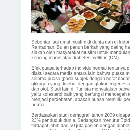
Sebentar lagi umat muslim di dunia dan di Ind
Ramadhan. Bulan penuh berkah yang dating hanya
siakan oleh masyarakat muslim untuk mendulang
kencing manis atau diabetes mellitus (DM).
Efek puasa terhadap individu normal tentunya 
diakui secara medis antara lain bahwa puasa m
selama puasa (pada subjek dengan berat badan
glikogen yang disebut dengan glukoneogenesi
dan otot. Studi lain di Tunisia menyatakan bah
yaitu kolesterol baik yang berfungsi mencegah
menjadi perdebatan, apakah puasa memiliki pen
normal.
Berdasarkan studi demografi tahun 2009 didapat
23% penduduk dunia. Sedangkan menurut Epid
terdapat lebih dari 50 juta pasien dengan dia