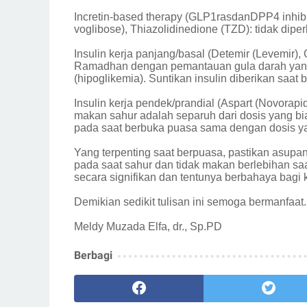
Incretin-based therapy (GLP1rasdanDPP4 inhibito
voglibose), Thiazolidinedione (TZD): tidak dip
Insulin kerja panjang/basal (Detemir (Levemir),
Ramadhan dengan pemantauan gula darah yang k
(hipoglikemia). Suntikan insulin diberikan saat
Insulin kerja pendek/prandial (Aspart (Novorapid
makan sahur adalah separuh dari dosis yang bia
pada saat berbuka puasa sama dengan dosis ya
Yang terpenting saat berpuasa, pastikan asupa
pada saat sahur dan tidak makan berlebihan sa
secara signifikan dan tentunya berbahaya bagi 
Demikian sedikit tulisan ini semoga bermanfa
Meldy Muzada Elfa, dr., Sp.PD
Berbagi