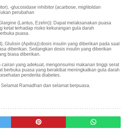
r), -glucosidase inhibitor (acarbose, miglitoldan
erlukan perubahan
 Glargine (Lantus, Ezelin)): Dapat melaksanakan puasa
etat terhadap risiko kekurangan gula darah
 berbuka puasa.
), Glulisin (Apdira)):dosis insulin yang diberikan pada saat
sa diberikan. Sedangkan dosis insulin yang diberikan
ng biasa diberikan.
n cairan yang adekuat, mengonsumsi makanan tinggi serat
at berbuka puasa yang berakibat meningkatkan gula darah
kesehatan penderita diabetes.
at. Selamat Ramadhan dan selamat berpuasa.