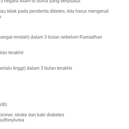
13 negara Islam di dunia yang berpuasa.
u tidak pada penderita dibetes, kita harus mengenal
a.
h sangat rendah) dalam 3 bulan sebelum Ramadhan
lan terakhir
rlalu tinggi) dalam 3 bulan terakhir
/dl)
oroner, stroke dan kaki diabetes
sulfonylurea