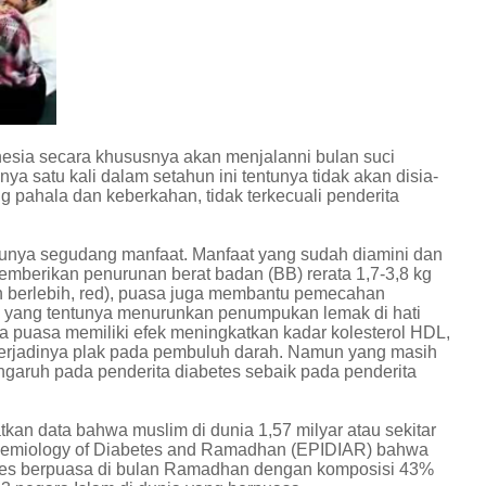
onesia secara khususnya akan menjalanni bulan suci
 satu kali dalam setahun ini tentunya tidak akan disia-
 pahala dan keberkahan, tidak terkecuali penderita
punya segudang manfaat. Manfaat yang sudah diamini dan
emberikan penurunan berat badan (BB) rerata 1,7-3,8 kg
 berlebih, red), puasa juga membantu pemecahan
s yang tentunya menurunkan penumpukan lemak di hati
wa puasa memiliki efek meningkatkan kadar kolesterol HDL,
 terjadinya plak pada pembuluh darah. Namun yang masih
garuh pada penderita diabetes sebaik pada penderita
kan data bahwa muslim di dunia 1,57 milyar atau sekitar
emiology of Diabetes and Ramadhan (EPIDIAR) bahwa
betes berpuasa di bulan Ramadhan dengan komposisi 43%