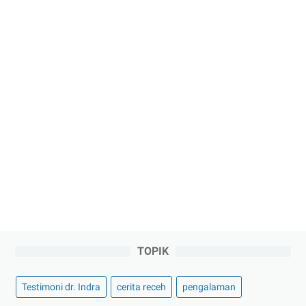
TOPIK
Testimoni dr. Indra
cerita receh
pengalaman